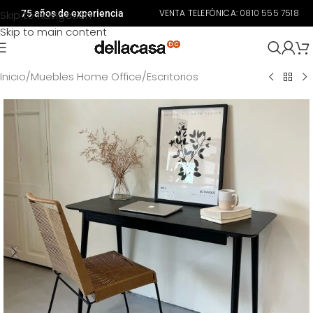
VENTA TELEFÓNICA:
0810 555 7518
Skip to navigation
75 años de experiencia
Skip to main content
Inicio
/
Muebles Home Office
/
Escritorios