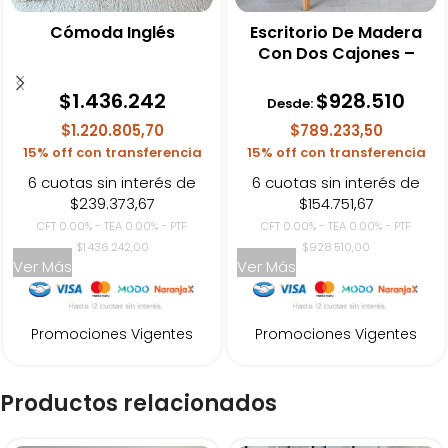
Cómoda Inglés
Escritorio De Madera
Con Dos Cajones –
Islandia
$
1.436.242
$
928.510
Desde:
$1.220.805,70
$789.233,50
15% off con transferencia
15% off con transferencia
6 cuotas sin interés de
6 cuotas sin interés de
$239.373,67
$154.751,67
CFT 0.00% - TEA 0.00% - PTF
CFT 0.00% - TEA 0.00% - PTF
$1.436.242,00
$928.510,00
Ver Más
Ver Más
Promociones Vigentes
Promociones Vigentes
Productos relacionados