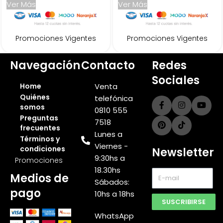
Ver Más
Ver Más
Promociones Vigentes
Promociones Vigentes
Navegación
Contacto
Redes
Sociales
Home
Venta
Quiénes
telefónica
somos
0810 555
Preguntas
7518
frecuentes
Lunes a
Términos y
Viernes -
condiciones
Newsletter
9:30hs a
Promociones
18.30hs
Medios de
Sábados:
pago
10hs a 18hs
SUSCRIBIRSE
WhatsApp