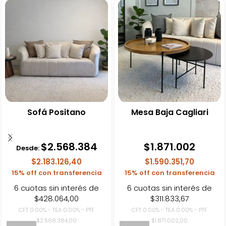
Sofá Positano
Mesa Baja Cagliari
$
2.568.384
$
1.871.002
Desde:
$2.183.126,40
$1.590.351,70
15% off con transferencia
15% off con transferencia
6 cuotas sin interés de
6 cuotas sin interés de
$428.064,00
$311.833,67
CFT 0.00% - TEA 0.00% - PTF
CFT 0.00% - TEA 0.00% - PTF
$2.568.384,00
$1.871.002,00