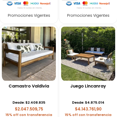
Promociones Vigentes
Promociones Vigentes
Camastro Valdivia
Juego Lincanray
Desde:
$
2.408.835
Desde:
$
4.875.014
$2.047.509,75
$4.143.761,90
15% off con transferencia
15% off con transferencia