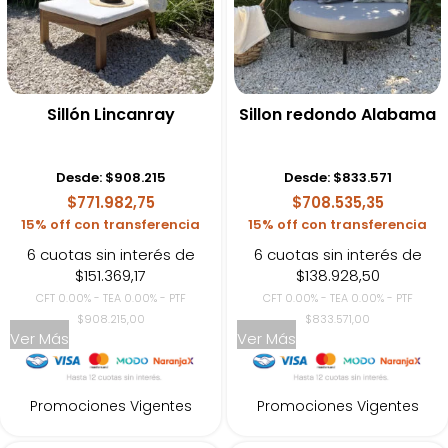
Sillón Lincanray
Sillon redondo Alabama
Desde:
$
908.215
Desde:
$
833.571
$771.982,75
$708.535,35
15% off con transferencia
15% off con transferencia
6 cuotas sin interés de
6 cuotas sin interés de
$151.369,17
$138.928,50
CFT 0.00% - TEA 0.00% - PTF
CFT 0.00% - TEA 0.00% - PTF
$908.215,00
$833.571,00
Ver Más
Ver Más
Promociones Vigentes
Promociones Vigentes