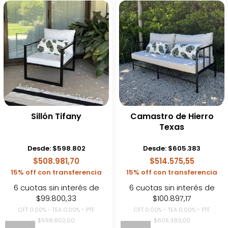
Sillón Tifany
Camastro de Hierro
Texas
Desde:
$
598.802
Desde:
$
605.383
$508.981,70
$514.575,55
15% off con transferencia
15% off con transferencia
6 cuotas sin interés de
6 cuotas sin interés de
$99.800,33
$100.897,17
CFT 0.00% - TEA 0.00% - PTF
CFT 0.00% - TEA 0.00% - PTF
$598.802,00
$605.383,00