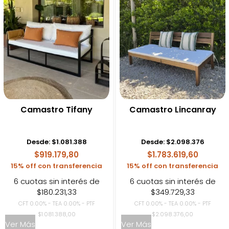
Camastro Tifany
Camastro Lincanray
Desde:
$
1.081.388
Desde:
$
2.098.376
$919.179,80
$1.783.619,60
15% off con transferencia
15% off con transferencia
6 cuotas sin interés de
6 cuotas sin interés de
$180.231,33
$349.729,33
CFT 0.00% - TEA 0.00% - PTF
CFT 0.00% - TEA 0.00% - PTF
$1.081.388,00
$2.098.376,00
Ver Más
Ver Más