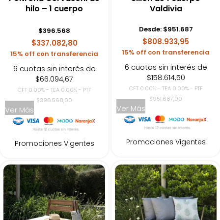
hilo – 1 cuerpo
Valdivia
Desde:
$
951.687
$
396.568
$808.933,95
$337.082,80
15% off con transferencia
15% off con transferencia
6 cuotas sin interés de
6 cuotas sin interés de
$158.614,50
$66.094,67
CFT 0.00% - TEA 0.00% - PTF
CFT 0.00% - TEA 0.00% - PTF
$951.687,00
$396.568,00
Ver Más
Ver Más
Promociones Vigentes
Promociones Vigentes