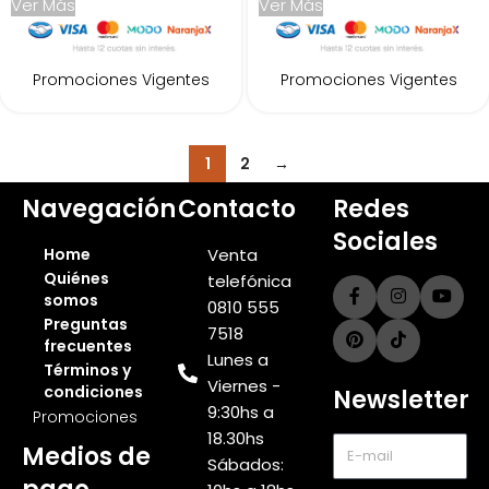
Ver Más
Ver Más
Promociones Vigentes
Promociones Vigentes
1
2
→
Navegación
Contacto
Redes
Sociales
Home
Venta
Quiénes
telefónica
somos
0810 555
Preguntas
7518
frecuentes
Lunes a
Términos y
Viernes -
condiciones
Newsletter
9:30hs a
Promociones
18.30hs
Medios de
Sábados: