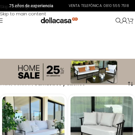
VENTA TELEFÓNICA:
0810 555 7518
Skip to navigation
75 años de experiencia
Skip to main content
¿Estás pensando en renovar tus espacios de exterior? Llegaste al lugar indicado. Conocé
todos los modelos, colores y distintos materiales de camastros y sillones que tenemos
para vos.
Inicio
/
Outdoor
/
Camastros y Sillones