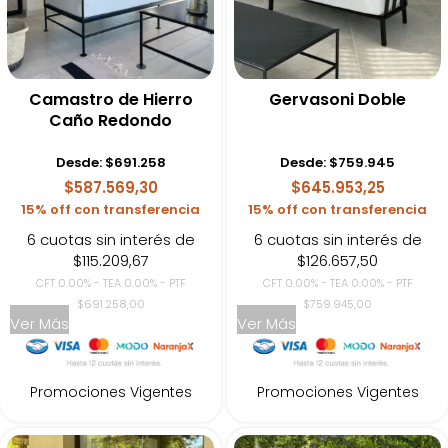
Camastro de Hierro
Gervasoni Doble
Caño Redondo
Desde:
$
691.258
Desde:
$
759.945
$587.569,30
$645.953,25
15% off con transferencia
15% off con transferencia
6 cuotas sin interés de
6 cuotas sin interés de
$115.209,67
$126.657,50
CFT 0.00% - TEA 0.00% - PTF
CFT 0.00% - TEA 0.00% - PTF
$691.258,00
$759.945,00
Ver Más
Ver Más
Promociones Vigentes
Promociones Vigentes