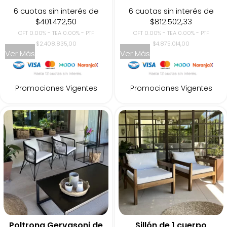
6 cuotas sin interés de
6 cuotas sin interés de
$401.472,50
$812.502,33
CFT 0.00% - TEA 0.00% - PTF
CFT 0.00% - TEA 0.00% - PTF
$2.408.835,00
$4.875.014,00
Ver Más
Ver Más
Promociones Vigentes
Promociones Vigentes
Poltrona Gervasoni de
Sillón de 1 cuerpo