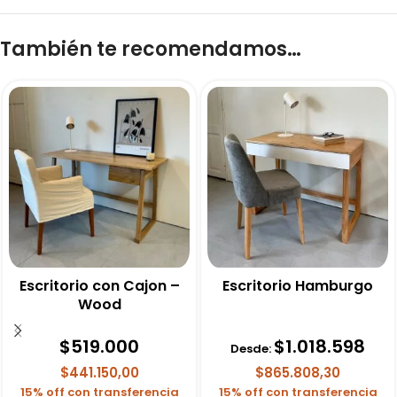
También te recomendamos…
Escritorio con Cajon –
Escritorio Hamburgo
Wood
$
519.000
$
1.018.598
Desde:
$441.150,00
$865.808,30
15% off con transferencia
15% off con transferencia