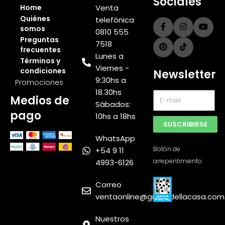
Sociales
Home
Venta
Quiénes
telefónica
somos
0810 555
Preguntas
7518
frecuentes
Lunes a
Términos y
Viernes -
condiciones
Newsletter
9:30hs a
Promociones
18.30hs
Medios de
Sábados:
pago
10hs a 18hs
SUSCRIBIRSE
WhatsApp
Botón de
+54 9 11
arrepentimiento
4993-6126
Muebles
Express
Correo
SRL
ventaonline@grupodellacasa.com
Nuestros