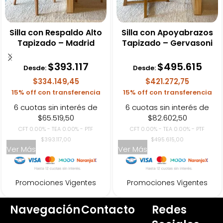
Silla con Respaldo Alto
Silla con Apoyabrazos
Tapizado – Madrid
Tapizado – Gervasoni
$
393.117
$
495.615
Desde:
Desde:
$334.149,45
$421.272,75
15% off con transferencia
15% off con transferencia
6 cuotas sin interés de
6 cuotas sin interés de
$65.519,50
$82.602,50
CFT 0.00% - TEA 0.00% - PTF
CFT 0.00% - TEA 0.00% - PTF
$393.117,00
$495.615,00
Ver Más
Ver Más
Promociones Vigentes
Promociones Vigentes
Navegación
Contacto
Redes