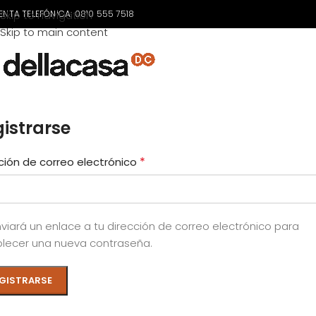
ENTA TELEFÓNICA:
Skip to navigation
0810 555 7518
Skip to main content
istrarse
*
ción de correo electrónico
viará un enlace a tu dirección de correo electrónico para
lecer una nueva contraseña.
GISTRARSE