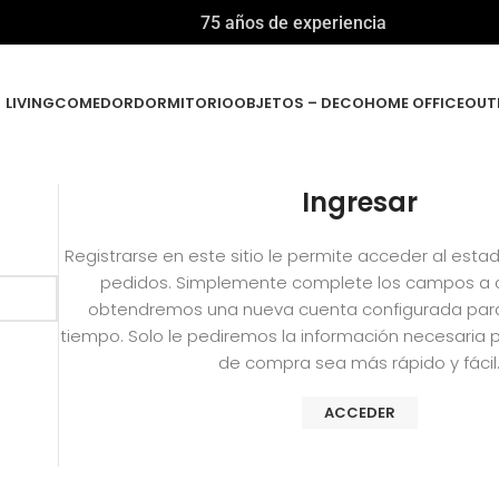
75 años de experiencia
LIVING
COMEDOR
DORMITORIO
OBJETOS – DECO
HOME OFFICE
OUT
Ingresar
Registrarse en este sitio le permite acceder al estad
pedidos. Simplemente complete los campos a c
obtendremos una nueva cuenta configurada par
tiempo. Solo le pediremos la información necesaria 
de compra sea más rápido y fácil
ACCEDER