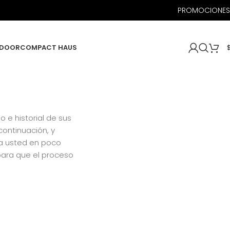
PROMOCIONES
DOOR
COMPACT HAUS
o e historial de sus
ontinuación, y
a usted en poco
para que el proceso
.