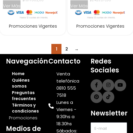
$1.871.002,00
$2.425.271,00
Ver Más
Ver Más
Promociones Vigentes
Promociones Vigentes
1
2
→
Navegación
Contacto
Redes
Sociales
Home
Venta
Quiénes
telefónica
somos
0810 555
Preguntas
7518
frecuentes
Lunes a
Términos y
Viernes -
condiciones
Newsletter
9:30hs a
Promociones
18.30hs
Medios de
Sábados: