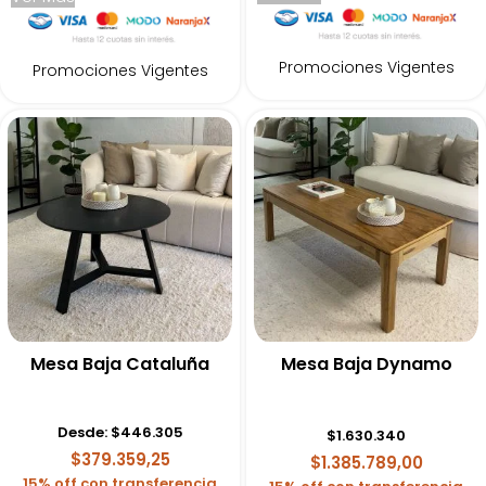
Promociones Vigentes
Promociones Vigentes
Mesa Baja Cataluña
Mesa Baja Dynamo
Desde:
$
446.305
$
1.630.340
$379.359,25
$1.385.789,00
15% off con transferencia