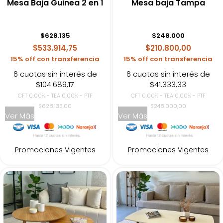
Mesa Baja Guinea 2 en 1
Mesa baja Tampa
$
628.135
$
248.000
$533.914,75
$210.800,00
15% off con transferencia
15% off con transferencia
6 cuotas sin interés de
6 cuotas sin interés de
$104.689,17
$41.333,33
CFT 0.00% - TEA 0.00% - PTF
CFT 0.00% - TEA 0.00% - PTF
$628.135,00
$248.000,00
Ver Más
Ver Más
Promociones Vigentes
Promociones Vigentes