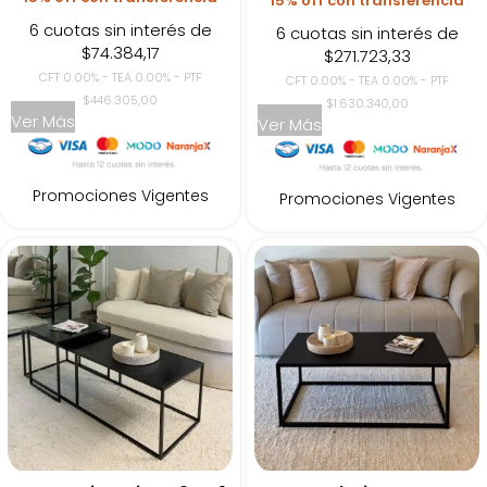
15% off con transferencia
6 cuotas sin interés de
6 cuotas sin interés de
$74.384,17
$271.723,33
CFT 0.00% - TEA 0.00% - PTF
CFT 0.00% - TEA 0.00% - PTF
$446.305,00
$1.630.340,00
Ver Más
Ver Más
Promociones Vigentes
Promociones Vigentes