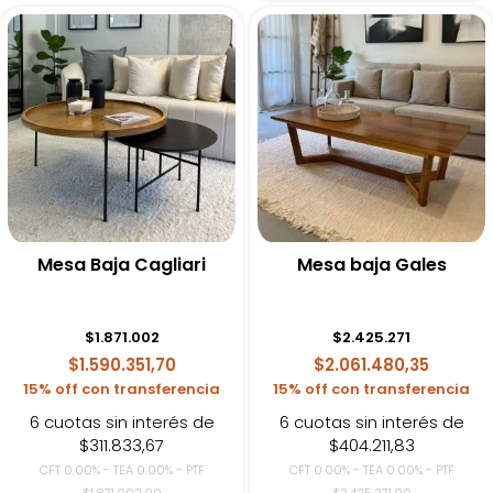
Mesa Baja Cagliari
Mesa baja Gales
$
1.871.002
$
2.425.271
$1.590.351,70
$2.061.480,35
15% off con transferencia
15% off con transferencia
6 cuotas sin interés de
6 cuotas sin interés de
$311.833,67
$404.211,83
CFT 0.00% - TEA 0.00% - PTF
CFT 0.00% - TEA 0.00% - PTF