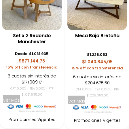
Set x 2 Redondo
Mesa Baja Bretaña
Manchester
Desde:
$
1.031.935
$
1.228.053
$877.144,75
$1.043.845,05
15% off con transferencia
15% off con transferencia
6 cuotas sin interés de
6 cuotas sin interés de
$171.989,17
$204.675,50
CFT 0.00% - TEA 0.00% - PTF
CFT 0.00% - TEA 0.00% - PTF
$1.031.935,00
$1.228.053,00
Ver Más
Ver Más
Promociones Vigentes
Promociones Vigentes