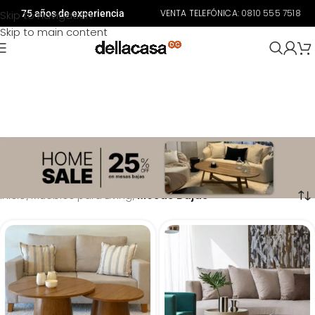
VENTA TELEFÓNICA:
0810 555 7518
Skip to navigation
75 años de experiencia
Skip to main content
¿Mesas bajas o mesas ratonas? No importa como la llames, ¡nosotros las tenemos! De
madera, hierro, con vidrio, con o sin cajones, una gran variedad de modelos y diseños
para que elijas tu mesa de living.
Inicio
/
Muebles para Living
/
Mesas Bajas