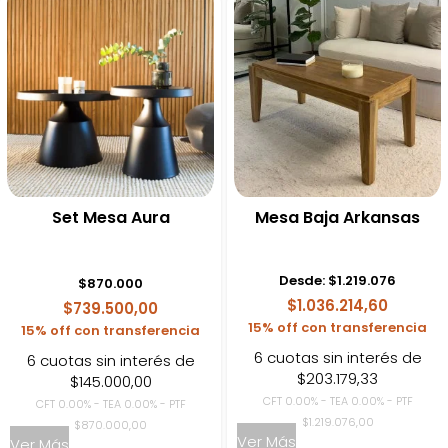
Set Mesa Aura
Mesa Baja Arkansas
Desde:
$
1.219.076
$
870.000
$1.036.214,60
$739.500,00
15% off con transferencia
15% off con transferencia
6 cuotas sin interés de
6 cuotas sin interés de
$203.179,33
$145.000,00
CFT 0.00% - TEA 0.00% - PTF
CFT 0.00% - TEA 0.00% - PTF
$1.219.076,00
$870.000,00
Ver Más
Ver Más