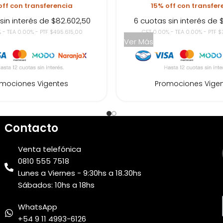
off con transferencia
15% off con transfer
sin interés de $82.602,50
6 cuotas sin interés de 
 - TEA 0.00% - PTF $495.615,00
CFT 0.00% - TEA 0.00% - PTF $
Ver Más
mociones Vigentes
Promociones Vige
Contacto
Venta telefónica
0810 555 7518
Lunes a Viernes - 9:30hs a 18.30hs
Sábados: 10hs a 18hs
WhatsApp
+54 9 11 4993-6126