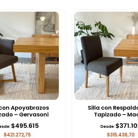
a con Apoyabrazos
Silla con Respald
zado – Gervasoni
Tapizado – Ma
$
495.615
$
371.10
esde:
Desde:
$421.272,75
$315.436,70