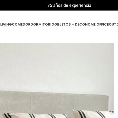
75 años de experiencia
LIVING
COMEDOR
DORMITORIO
OBJETOS – DECO
HOME OFFICE
OUT
o de Cama Tapizado – Denver