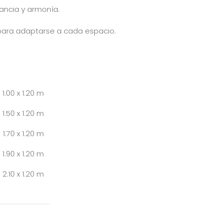
ancia y armonía.
d para adaptarse a cada espacio.
1.00 x 1.20 m
1.50 x 1.20 m
1.70 x 1.20 m
1.90 x 1.20 m
2.10 x 1.20 m