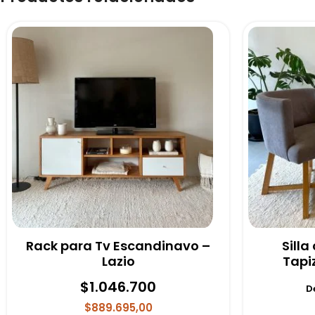
Rack para Tv Escandinavo –
Sill
Lazio
Tapi
$
1.046.700
D
$889.695,00