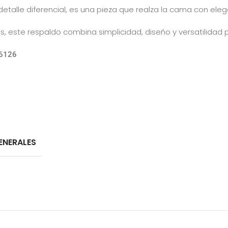
alle diferencial, es una pieza que realza la cama con eleg
res, este respaldo combina simplicidad, diseño y versatilida
36126
ENERALES