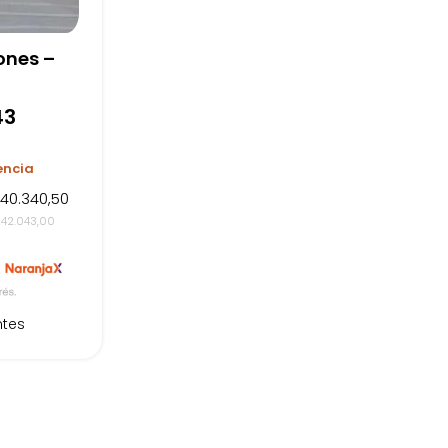
ones –
43
encia
$40.340,50
242.043,00
ntes