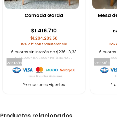
Comoda Garda
Mesa de
$
1.416.710
D
$1.204.203,50
15% off con transferencia
15% 
6 cuotas sin interés de $236.118,33
6 cuotas 
CFT 0.00% - TEA 0.00% - PTF $1.416.710,00
CFT 0.00%
Ver Más
Ver Más
Promociones Vigentes
Pro
Productos relacionados