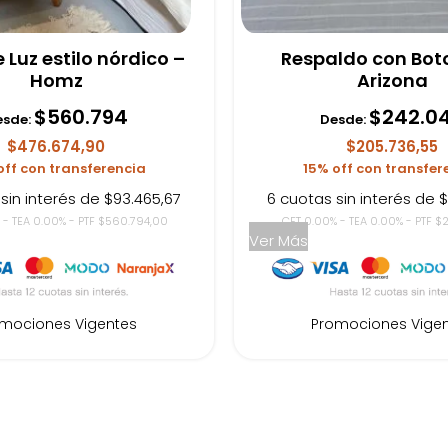
 Luz estilo nórdico –
Respaldo con Bot
Homz
Arizona
$
560.794
$
242.0
esde:
Desde:
$476.674,90
$205.736,55
off con transferencia
15% off con transfer
sin interés de $93.465,67
6 cuotas sin interés de 
 - TEA 0.00% - PTF $560.794,00
CFT 0.00% - TEA 0.00% - PTF $
Ver Más
mociones Vigentes
Promociones Vige