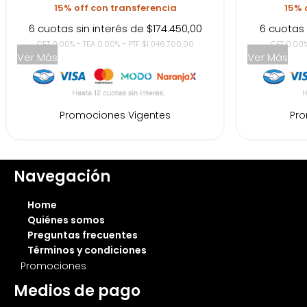
15% off con transferencia
15% 
6 cuotas sin interés de $174.450,00
6 cuotas 
CFT 0.00% - TEA 0.00% - PTF $1.046.700,00
CFT 0.00%
Ver Más
Ver Más
Promociones Vigentes
Pro
Navegación
Home
Quiénes somos
Preguntas frecuentes
Términos y condiciones
Promociones
Medios de pago