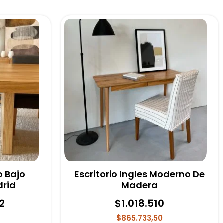
o Bajo
Escritorio Ingles Moderno De
drid
Madera
2
$
1.018.510
$865.733,50