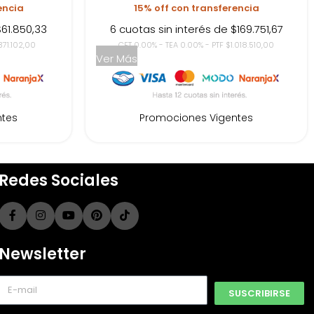
encia
15% off con transferencia
$61.850,33
6 cuotas sin interés de $169.751,67
371.102,00
CFT 0.00% - TEA 0.00% - PTF $1.018.510,00
Ver Más
ntes
Promociones Vigentes
Redes Sociales
Newsletter
SUSCRIBIRSE