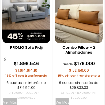
PROMO Sofá Fidji
Combo Pillow + 2
Almohadones
$
1.899.546
$
179.000
Desde:
$1.614.614,10
$152.150,00
15% off con transferencia
15% off con transferencia
6 cuotas sin interés de
6 cuotas sin interés de
$316.591,00
$29.833,33
CFT 0.00% - TEA 0.00% - PTF
CFT 0.00% - TEA 0.00% - PTF
$1.899.546,00
$179.000,00
Ver Más
Ver Más