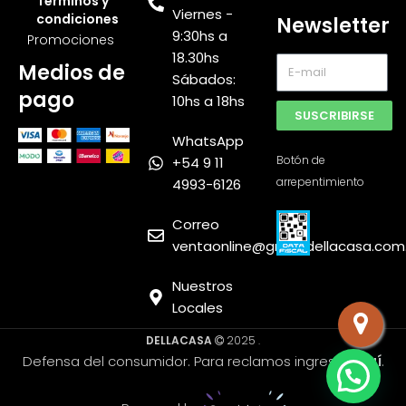
Términos y
Viernes -
condiciones
Newsletter
9:30hs a
Promociones
18.30hs
Medios de
Sábados:
pago
10hs a 18hs
SUSCRIBIRSE
WhatsApp
Botón de
+54 9 11
arrepentimiento
4993-6126
Muebles
Express
Correo
SRL
ventaonline@grupodellacasa.com
Nuestros
Locales
DELLACASA
2025 .
Defensa del consumidor. Para reclamos ingrese
aquí
.