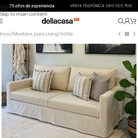
VENTA TELEFÓNICA:
0810 555 7518
Skip to navigation
75 años de experiencia
Skip to main content
Inicio
/
Muebles para Living
/
Sofás