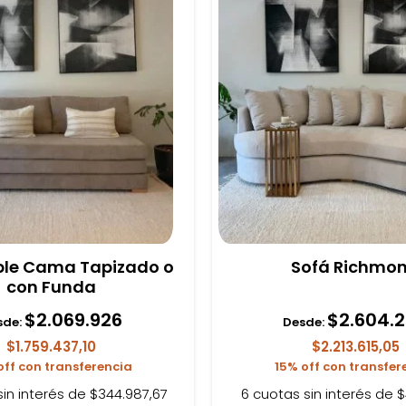
ble Cama Tapizado o
Sofá Richmo
con Funda
$
2.069.926
$
2.604.
sde:
Desde:
$1.759.437,10
$2.213.615,05
off con transferencia
15% off con transfer
sin interés de $344.987,67
6 cuotas sin interés de $