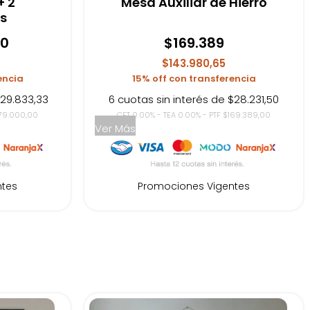
+ 2
Mesa Auxiliar de Hierro
s
00
$
169.389
$143.980,65
encia
15% off con transferencia
$29.833,33
6 cuotas sin interés de $28.231,50
179.000,00
CFT 0.00% - TEA 0.00% - PTF $169.389,00
Ver Más
ntes
Promociones Vigentes