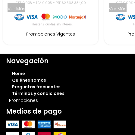
CFT 0.00% - TEA 0.00% - PTF $2.568.384,00
CFT 0.00% 
Ver Más
Ver Más
Promociones Vigentes
Pro
Navegación
Home
Quiénes somos
Preguntas frecuentes
Términos y condiciones
Promociones
Medios de pago