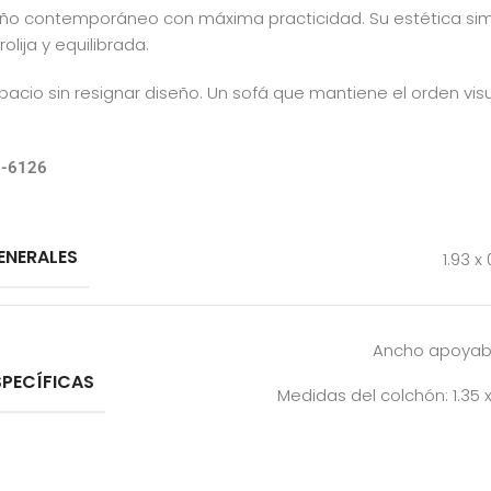
eño contemporáneo con máxima practicidad. Su estética simp
lija y equilibrada.
cio sin resignar diseño. Un sofá que mantiene el orden visu
93-6126
ENERALES
1.93 x
Ancho apoyabr
SPECÍFICAS
Medidas del colchón: 1.35 x 