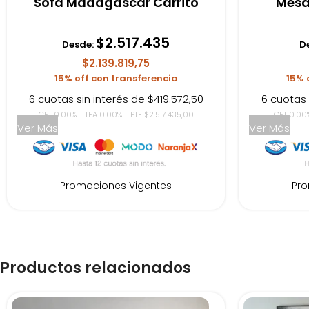
Sofá Madagascar Carrito
Mesa
$
2.517.435
Desde:
D
$2.139.819,75
15% off con transferencia
15% 
6 cuotas sin interés de $419.572,50
6 cuotas 
CFT 0.00% - TEA 0.00% - PTF $2.517.435,00
CFT 0.00%
Ver Más
Ver Más
Promociones Vigentes
Pro
Productos relacionados