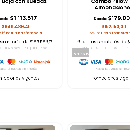
 Baja con Ruedas
Combo Pillow 
Almohadone
$
1.113.517
$
179.0
esde:
Desde:
$946.489,45
$152.150,00
off con transferencia
15% off con transfer
sin interés de $185.586,17
6 cuotas sin interés de 
 - TEA 0.00% - PTF $1.113.517,00
CFT 0.00% - TEA 0.00% - PTF $
Ver Más
mociones Vigentes
Promociones Vige