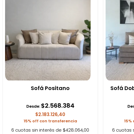
Sofá Positano
Sofá Do
$
2.568.384
Desde:
De
$2.183.126,40
15% off con transferencia
15% 
6 cuotas sin interés de $428.064,00
6 cuotas 