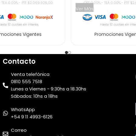
- TEA 0.00% - PTF $2.069.926,00
CFT 0.00% - TEA 0.00% - PTF $2
Ver Más
mociones Vigentes
Promociones Vige
Contacto
Venta telefónica
0810 555 7518
Lunes a Viernes - 9:30hs a 18.30hs
Sábados: 10hs a 18hs
WhatsApp
+54 9 11 4993-6126
Correo