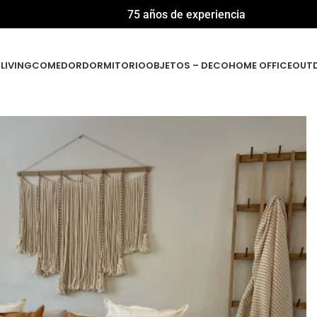
75 años de experiencia
LIVING
COMEDOR
DORMITORIO
OBJETOS – DECO
HOME OFFICE
OUT
– Santorini