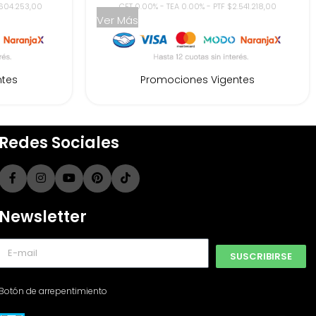
.604.253,00
CFT 0.00% - TEA 0.00% - PTF $2.541.218,00
Ver Más
ntes
Promociones Vigentes
Redes Sociales
Newsletter
SUSCRIBIRSE
Botón de arrepentimiento