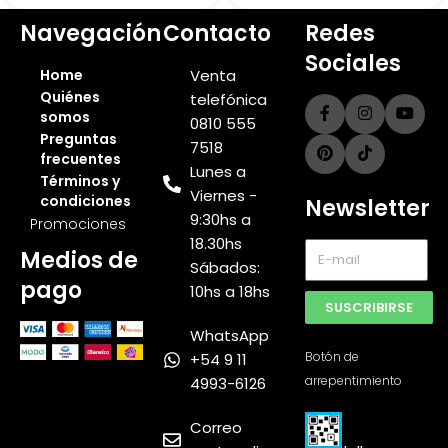
Navegación
Contacto
Redes
Sociales
Home
Venta
Quiénes
telefónica
somos
0810 555
Preguntas
7518
frecuentes
Lunes a
Términos y
Viernes -
condiciones
Newsletter
9:30hs a
Promociones
18.30hs
Medios de
Sábados:
pago
10hs a 18hs
SUSCRIBIRSE
WhatsApp
Botón de
+54 9 11
arrepentimiento
4993-6126
Muebles
Express
Correo