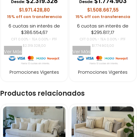
$
2.319.328
$
1.774.903
Desde:
Desde:
$1.971.428,80
$1.508.667,55
15% off con transferencia
15% off con transferencia
6 cuotas sin interés de
6 cuotas sin interés de
$386.554,67
$295.817,17
CFT 0.00% - TEA 0.00% - PTF
CFT 0.00% - TEA 0.00% - PTF
$2.319.328,00
$1.774.903,00
Ver Más
Ver Más
Promociones Vigentes
Promociones Vigentes
Productos relacionados