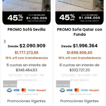
PROMO Sofá Sevilla
PROMO Sofa Qatar con
Funda
$
2.090.909
$
1.996.364
Desde:
Desde:
$1.777.272,65
$1.696.909,40
15% off con transferencia
15% off con transferencia
6 cuotas sin interés de
6 cuotas sin interés de
$348.484,83
$332.727,33
CFT 0.00% - TEA 0.00% - PTF
CFT 0.00% - TEA 0.00% - PTF
$2.090.909,00
$1.996.364,00
Ver Más
Ver Más
Promociones Vigentes
Promociones Vigentes