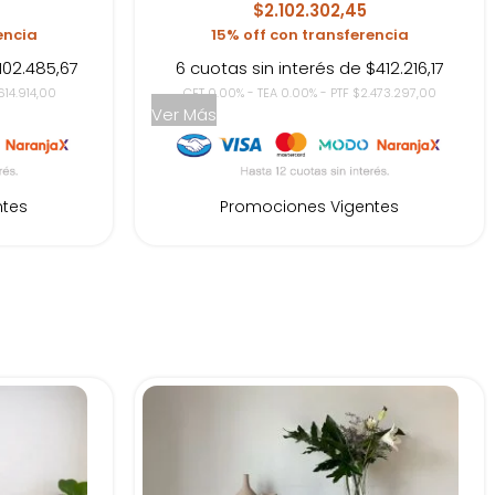
$2.102.302,45
encia
15% off con transferencia
102.485,67
6 cuotas sin interés de $412.216,17
614.914,00
CFT 0.00% - TEA 0.00% - PTF $2.473.297,00
Ver Más
ntes
Promociones Vigentes