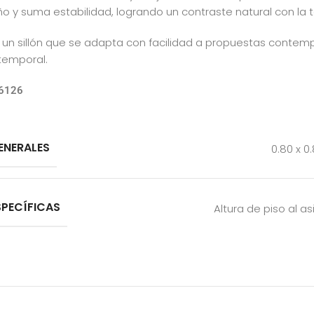
eño y suma estabilidad, logrando un contraste natural con la t
es un sillón que se adapta con facilidad a propuestas contemp
temporal.
36126
ENERALES
0.80 x 0
SPECÍFICAS
Altura de piso al a