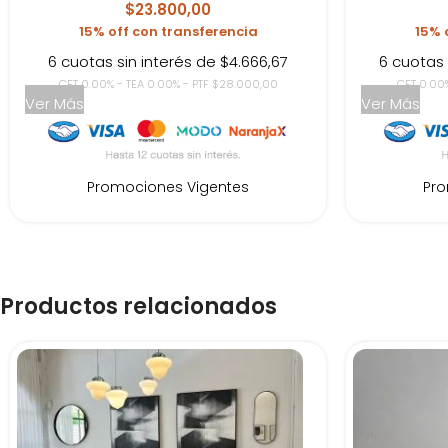
$23.800,00
15% off con transferencia
15% 
6 cuotas sin interés de $4.666,67
6 cuotas 
CFT 0.00% - TEA 0.00% - PTF $28.000,00
CFT 0.00%
Ver Más
Ver Más
Promociones Vigentes
Pro
Productos relacionados