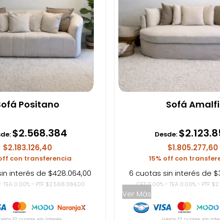
Sofá Positano
Sofá Amalfi
$
2.568.384
$
2.123.
de:
Desde:
$2.183.126,40
$1.805.277,60
off con transferencia
15% off con transfer
sin interés de $428.064,00
6 cuotas sin interés de $
- TEA 0.00% - PTF $2.568.384,00
CFT 0.00% - TEA 0.00% - PTF $2
Ver Más