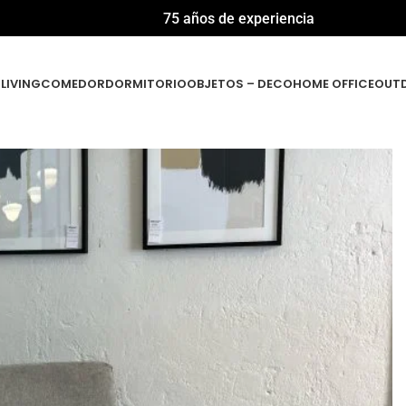
75 años de experiencia
LIVING
COMEDOR
DORMITORIO
OBJETOS – DECO
HOME OFFICE
OUT
ase de Madera – Sienna