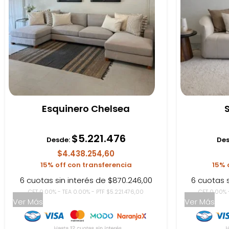
Esquinero Chelsea
$
5.221.476
Desde:
Des
$4.438.254,60
15% off con transferencia
15% 
6 cuotas sin interés de $870.246,00
6 cuotas 
CFT 0.00% - TEA 0.00% - PTF $5.221.476,00
CFT 0.00% 
Ver Más
Ver Más