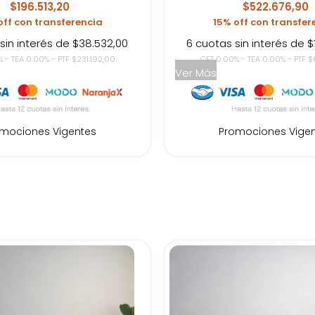
$196.513,20
$522.676,90
off con transferencia
15% off con transfer
sin interés de $38.532,00
6 cuotas sin interés de $
 - TEA 0.00% - PTF $231.192,00
CFT 0.00% - TEA 0.00% - PTF $
Ver Más
mociones Vigentes
Promociones Vige