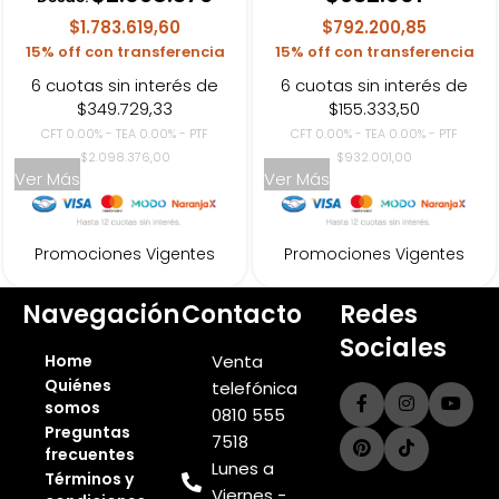
$1.783.619,60
$792.200,85
15% off con transferencia
15% off con transferencia
6 cuotas sin interés de
6 cuotas sin interés de
$349.729,33
$155.333,50
CFT 0.00% - TEA 0.00% - PTF
CFT 0.00% - TEA 0.00% - PTF
$2.098.376,00
$932.001,00
Ver Más
Ver Más
Promociones Vigentes
Promociones Vigentes
Navegación
Contacto
Redes
Sociales
Home
Venta
Quiénes
telefónica
somos
0810 555
Preguntas
7518
frecuentes
Lunes a
Términos y
Viernes -