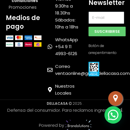
condiciones
Newsletter
9:30hs a
Promociones
18.30hs
Medios de
Sábados:
pago
10hs a 18hs
SUSCRIBIRSE
WhatsApp
Botón de
+54 9 11
arrepentimiento
4993-6126
Muebles
Express
Correo
SRL
ventaonline@grupodellacasa.com
Nuestros
Locales
DELLACASA
2025 .
Defensa del consumidor. Para reclamos ingrese
aquí
.
Powered by