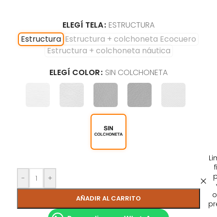
ELEGÍ TELA
ESTRUCTURA
Estructura
Estructura + colchoneta Ecocuero
Estructura + colchoneta náutica
ELEGÍ COLOR
SIN COLCHONETA
Li
f
-
+
o
AÑADIR AL CARRITO
pr