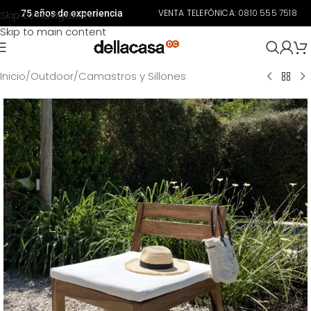
VENTA TELEFÓNICA:
0810 555 7518
Skip to navigation
75 años de experiencia
Skip to main content
Inicio
/
Outdoor
/
Camastros y Sillones