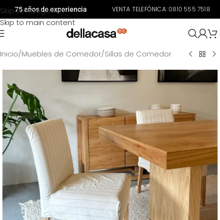
VENTA TELEFÓNICA:
0810 555 7518
Skip to navigation
75 años de experiencia
Skip to main content
Inicio
/
Muebles de Comedor
/
Sillas de Comedor