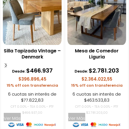
Silla Tapizada Vintage –
Mesa de Comedor
Denmark
Liguria
$
466.937
$
2.781.203
Desde:
Desde:
$396.896,45
$2.364.022,55
15% off con transferencia
15% off con transferencia
6 cuotas sin interés de
6 cuotas sin interés de
$77.822,83
$463.533,83
CFT 0.00% - TEA 0.00% - PTF
CFT 0.00% - TEA 0.00% - PTF
$466.937,00
$2.781.203,00
Ver Más
Ver Más