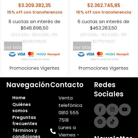
$3.309.382,35
$2.362.745,85
15% off con transferencia
15% off con transferencia
6 cuotas sin interés de
6 cuotas sin interés de
$648.898,50
$463.283,50
CFT 0.00% - TEA 0.00% - PTF
CFT 0.00% - TEA 0.00% - PTF
$3.893.391,00
$2.779.701,00
Ver Más
Ver Más
Promociones Vigentes
Promociones Vigentes
Navegación
Contacto
Redes
Sociales
Home
Venta
Quiénes
telefónica
somos
0810 555
Preguntas
7518
frecuentes
Lunes a
Términos y
Viernes -
condiciones