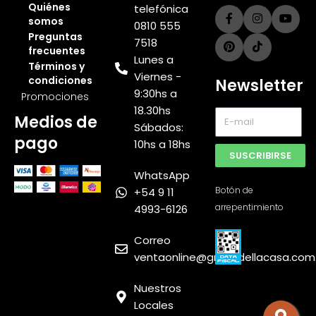
Quiénes
telefónica
somos
0810 555
Preguntas
7518
frecuentes
Lunes a
Términos y
Viernes -
condiciones
Newsletter
9:30hs a
Promociones
18.30hs
Medios de
Sábados:
pago
10hs a 18hs
SUSCRIBIRSE
WhatsApp
Botón de
+54 9 11
arrepentimiento
4993-6126
Muebles
Express
Correo
SRL
ventaonline@grupodellacasa.com
Nuestros
Locales